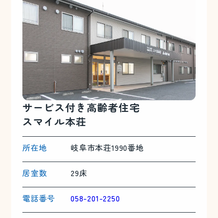
サービス付き
高齢者住宅
スマイル本荘
所在地
岐阜市本荘1990番地
居室数
29床
電話番号
058-201-2250