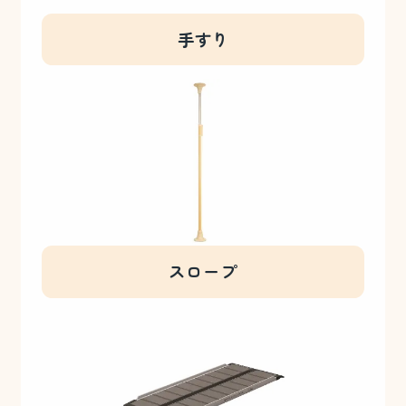
手すり
スロープ