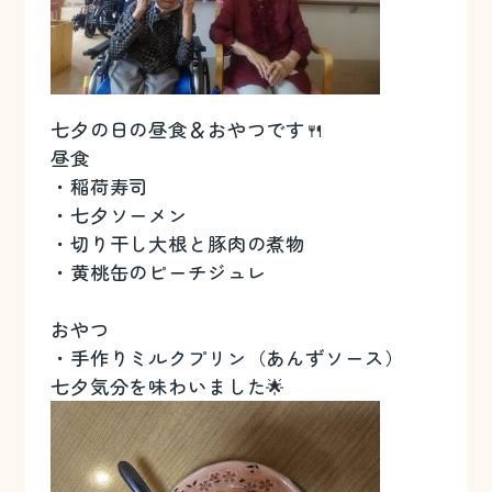
七夕の日の昼食＆おやつです🍴
昼食
・稲荷寿司
・七夕ソーメン
・切り干し大根と豚肉の煮物
・黄桃缶のピーチジュレ
おやつ
・手作りミルクプリン（あんずソース）
七夕気分を味わいました🌟